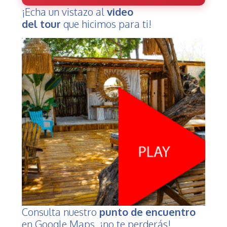
¡Echa un vistazo al
video
del tour
que hicimos para ti!
Consulta nuestro
punto de encuentro
en Google Maps, ¡no te perderás!