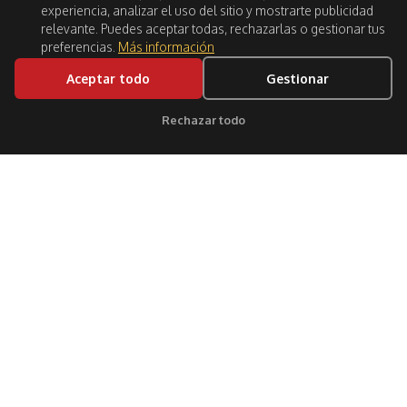
experiencia, analizar el uso del sitio y mostrarte publicidad
relevante. Puedes aceptar todas, rechazarlas o gestionar tus
preferencias.
Más información
Aceptar todo
Gestionar
BOOK NOW
Rechazar todo
Clic para soporte