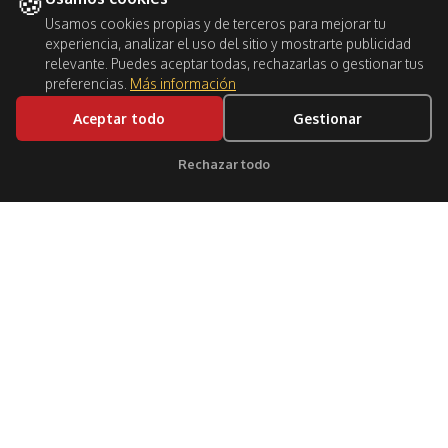
🍪
Usamos cookies propias y de terceros para mejorar tu
experiencia, analizar el uso del sitio y mostrarte publicidad
relevante. Puedes aceptar todas, rechazarlas o gestionar tus
preferencias.
Más información
Aceptar todo
Gestionar
BOOK NOW
Rechazar todo
Clic para soporte