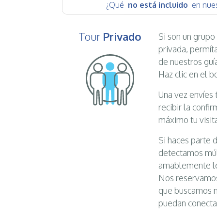
¿Qué
no está incluido
en nues
Tour
Privado
Si son un grupo
privada, permíta
de nuestros guí
Haz clic en el b
Una vez envíes t
recibir la confi
máximo tu visit
Si haces parte
detectamos múlti
amablemente le
Nos reservamos 
que buscamos ma
puedan conecta