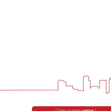
¿Cómo puedes
unirte
?