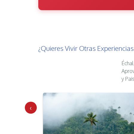
¿Quieres Vivir Otras Experiencia
Échal
Aprov
y Pai
‹