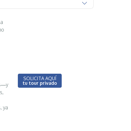
ia
no
SOLICITA AQUÍ
tu tour privado
os—y
s,
, ya