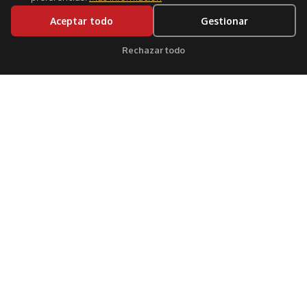
Aceptar todo
Gestionar
Rechazar todo
Clic para soporte
Síguenos:
CIUDADES
GUÍAS
BLOG
Bogotá