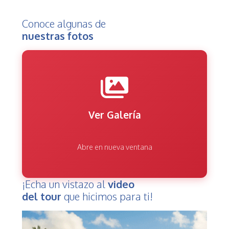
Conoce algunas de
nuestras fotos
Ver Galería
Abre en nueva ventana
¡Echa un vistazo al
video
del tour
que hicimos para ti!